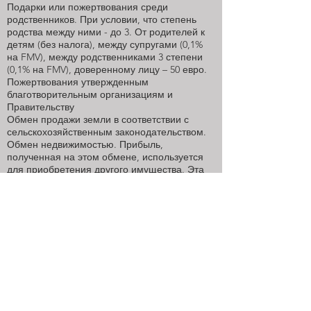
Подарки или пожертвования среди
родственников. При условии, что степень
родства между ними - до 3. От родителей к
детям (без налога), между супругами (0,1%
на FMV), между родственниками 3 степени
(0,1% на FMV), доверенному лицу – 50 евро.
Пожертвования утвержденным
благотворительным организациям и
Правительству
Обмен продажи земли в соответствии с
сельскохозяйственным законодательством.
Обмен недвижимостью. Прибыль,
полученная на этом обмене, используется
для приобретения другого имущества. Эта
прибыль вычитается из стоимости нового
имущества и не облагается налогом.
Подарки семейным компаниям.
Освобождаются только в том случае, если
акционеры компании являются и
продолжают оставаться членами семьи
донора в течение не менее пяти лет.
Подарки семейными компаниями своим
акционерам при условии, что имущество
было приобретено компанией, в первую
очередь, в качестве подарка. Кроме того,