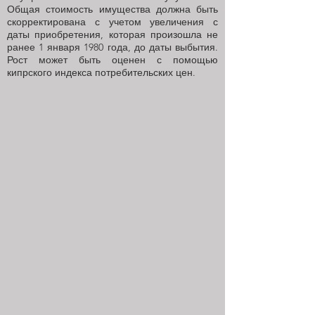
Общая стоимость имущества должна быть
скорректирована с учетом увеличения с
даты приобретения, которая произошла не
ранее 1 января 1980 года, до даты выбытия.
Рост может быть оценен с помощью
кипрского индекса потребительских цен.